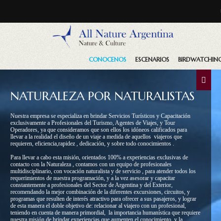
CONOCENOS
ESCENARIOS
BIRDWATCHIN
NATURALEZA POR NATURALISTAS
Nuestra empresa se especializa en brindar Servicios Turísticos y Capacitación
exclusivamente a Profesionales del Turismo, Agentes de Viajes, y Tour
Operadores, ya que consideramos que son ellos los idóneos calificados para
llevar a la realidad el diseño de un viaje a medida de aquellos viajeros que
requieren, eficiencia,rapidez , dedicación, y sobre todo conocimientos .
Para llevar a cabo esta misión, orientados 100% a experiencias exclusivas de
contacto con la Naturaleza , contamos con un equipo de profesionales
multidisciplinario, con vocación naturalista y de servicio , para atender todos los
requerimientos de nuestra programación, y a la vez asesorar y capacitar
constantemente a profesionales del Sector de Argentina y del Exterior,
recomendando la mejor combinación de la diferentes excursiones, circuitos, y
programas que resulten de interés atractivo para ofrecer a sus pasajeros, y lograr
de esta manera el doble objetivo de: relacionar al viajero con un profesional,
teniendo en cuenta de manera primordial, la importancia humanística que requiere
nuestra misión de brindar experiencias que aumenten el conocimiento, y la